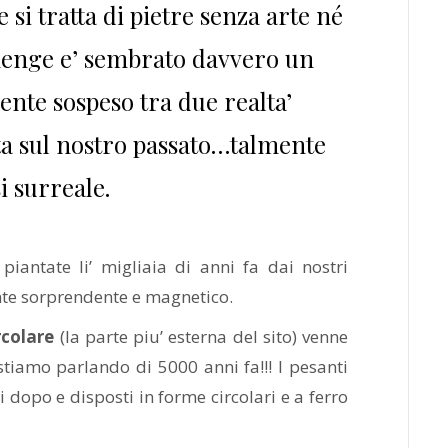
si tratta di pietre senza arte né
henge e’ sembrato davvero un
nte sospeso tra due realta’
ta sul nostro passato…talmente
i surreale.
piantate li’ migliaia di anni fa dai nostri
nte sorprendente e magnetico.
rcolare
(la parte piu’ esterna del sito) venne
 stiamo parlando di 5000 anni fa!!! I pesanti
 dopo e disposti in forme circolari e a ferro