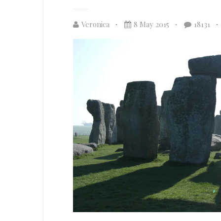
Veronica
8 May 2015
18131