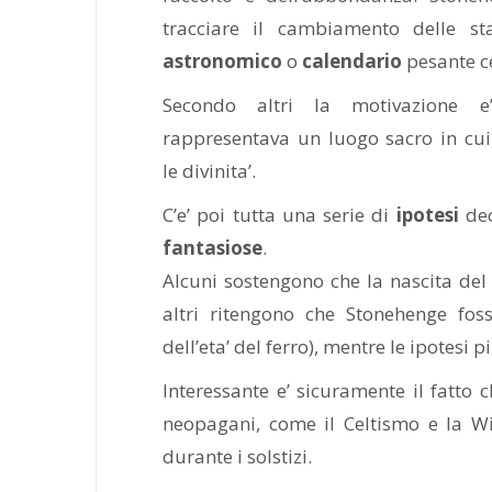
tracciare il cambiamento delle s
astronomico
o
calendario
pesante ce
Secondo altri la motivazione 
rappresentava un luogo sacro in cui
le divinita’.
C’e’ poi tutta una serie di
ipotesi
dec
fantasiose
.
Alcuni sostengono che la nascita del
altri ritengono che Stonehenge fo
dell’eta’ del ferro), mentre le ipotesi
Interessante e’ sicuramente il fatto c
neopagani, come il Celtismo e la Wic
durante i solstizi.