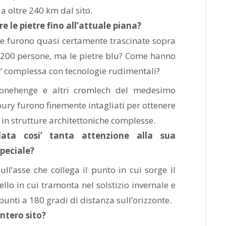
 oltre 240 km dal sito.
 le pietre fino all’attuale piana?
ine furono quasi certamente trascinate sopra
di 200 persone, ma le pietre blu? Come hanno
i’ complessa con tecnologie rudimentali?
tonehenge e altri cromlech del medesimo
sbury furono finemente intagliati per ottenere
i in strutture architettoniche complesse.
ta cosi’ tanta attenzione alla sua
peciale?
ull’asse che collega il punto in cui sorge il
ello in cui tramonta nel solstizio invernale e
unti a 180 gradi di distanza sull’orizzonte.
intero sito?