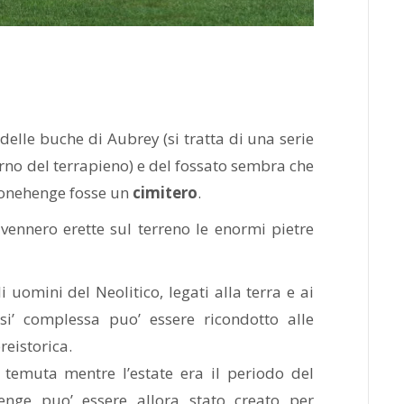
 delle buche di Aubrey (si tratta di una serie
terno del terrapieno) e del fossato sembra che
Stonehenge fosse un
cimitero
.
ennero erette sul terreno le enormi pietre
 uomini del Neolitico, legati alla terra e ai
osi’ complessa puo’ essere ricondotto alle
reistorica.
’ temuta mentre l’estate era il periodo del
enge puo’ essere allora stato creato per