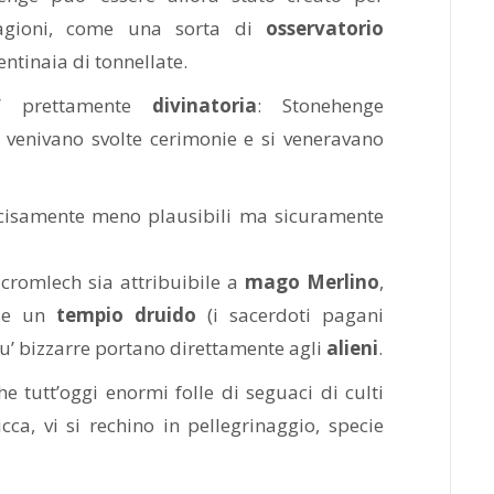
tagioni, come una sorta di
osservatorio
ntinaia di tonnellate.
e’ prettamente
divinatoria
: Stonehenge
 venivano svolte cerimonie e si veneravano
isamente meno plausibili ma sicuramente
 cromlech sia attribuibile a
mago Merlino
,
sse un
tempio druido
(i sacerdoti pagani
 piu’ bizzarre portano direttamente agli
alieni
.
he tutt’oggi enormi folle di seguaci di culti
ca, vi si rechino in pellegrinaggio, specie