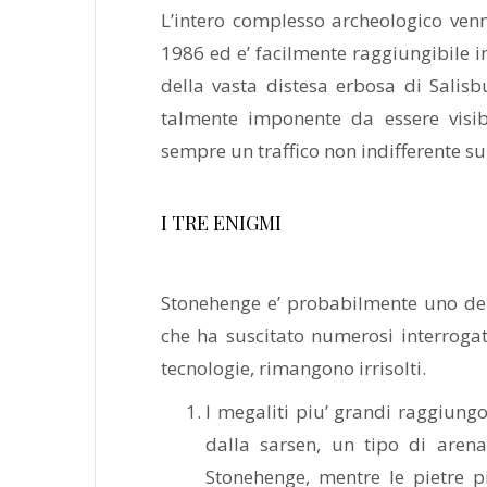
L’intero complesso archeologico ven
1986 ed e’ facilmente raggiungibile i
della vasta distesa erbosa di Salisbu
talmente imponente da essere visibi
sempre un traffico non indifferente sul
I TRE ENIGMI
Stonehenge e’ probabilmente uno de
che ha suscitato numerosi interrogati
tecnologie, rimangono irrisolti.
I megaliti piu’ grandi raggiungo
dalla sarsen, un tipo di aren
Stonehenge, mentre le pietre pi